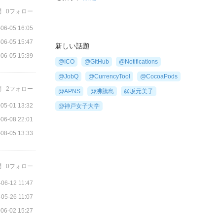
問
0フォロー
06-05 16:05
06-05 15:47
新しい話題
06-05 15:39
@ICO
@GitHub
@Notifications
@JobQ
@CurrencyTool
@CocoaPods
問
2フォロー
@APNS
@沸騰島
@坂元美子
05-01 13:32
@神戸女子大学
06-08 22:01
08-05 13:33
問
0フォロー
-06-12 11:47
-05-26 11:07
06-02 15:27