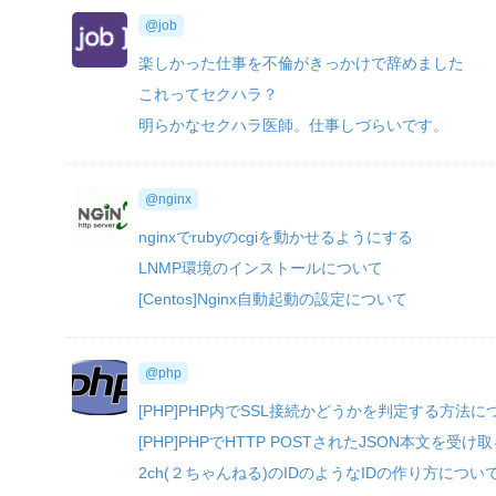
@job
楽しかった仕事を不倫がきっかけで辞めました
これってセクハラ？
明らかなセクハラ医師。仕事しづらいです。
@nginx
nginxでrubyのcgiを動かせるようにする
LNMP環境のインストールについて
[Centos]Nginx自動起動の設定について
@php
[PHP]PHP内でSSL接続かどうかを判定する方法に
[PHP]PHPでHTTP POSTされたJSON本文を受
2ch(２ちゃんねる)のIDのようなIDの作り方につい