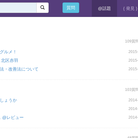
質問
@話題
{ 発見 }
109質
グルメ！
2015-
 北区赤羽
2015-
法・改善法について
2015-
103質
しょうか
2014-
2014-
 @レビュー
2014-