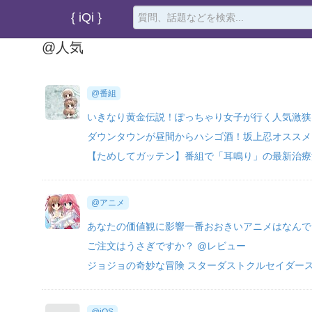
{ iQi }
@人気
@番組
いきなり黄金伝説！ぽっちゃり女子が行く人気激狭
ダウンタウンが昼間からハシゴ酒！坂上忍オススメ
【ためしてガッテン】番組で「耳鳴り」の最新治療
@アニメ
あなたの価値観に影響一番おおきいアニメはなんで
ご注文はうさぎですか？ @レビュー
ジョジョの奇妙な冒険 スターダストクルセイダース