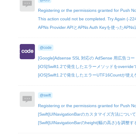
@iOS
Registering or the permissions granted for Push Not
This action could not be completed. Try Again (-22
APNs Provider APIとAPNs Auth Keyを
@code
[Google]Adsense SSL 対応の AdSense 
[iOS]Swift1.2で発生したエラーメソッドをoverrid
[iOS]Swift1.2で発生したエラーUTF16Countが使
@swift
Registering or the permissions granted for Push Not
[Swift]UINavigationBarのカスタマイズ方法について
[Swift]UINavigationBarのheight(幅の高さ)