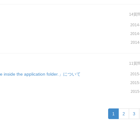
14質
2014-
2014-
2014
11質
be inside the application folder.」について
2015-
2015-
2015
1
2
3