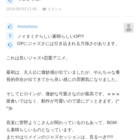
2014-05-03 11:45
コメント
Anonymous
0
ノイタミナらしい素晴らしいOP!!!
OPにジャズさには引き込まれる力強さがあります。
これは良いジャズ+恋愛アニメ。
最初は、主人公に微妙感が出ていましたが、やんちゃな番
長的存在が出てきてから良い感じの雰囲気になりました。
そしてヒロインが、微妙な可愛さなのが最高です。ｗｗｗ
面食いではなく、動作が可愛いので逆にグッときます。(^
^)b
音楽に菅野ようこさんが関わっているのもあって、BGM
も素晴らしいものとなっています。
またやはりメインのジャズセッションは、見るべき!!!!!