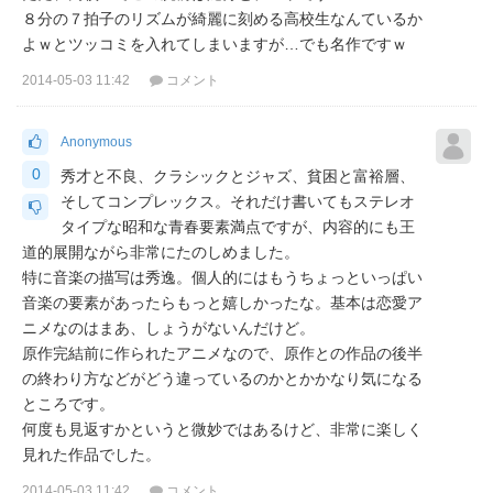
８分の７拍子のリズムが綺麗に刻める高校生なんているか
よｗとツッコミを入れてしまいますが…でも名作ですｗ
2014-05-03 11:42
コメント
Anonymous
0
秀才と不良、クラシックとジャズ、貧困と富裕層、
そしてコンプレックス。それだけ書いてもステレオ
タイプな昭和な青春要素満点ですが、内容的にも王
道的展開ながら非常にたのしめました。
特に音楽の描写は秀逸。個人的にはもうちょっといっぱい
音楽の要素があったらもっと嬉しかったな。基本は恋愛ア
ニメなのはまあ、しょうがないんだけど。
原作完結前に作られたアニメなので、原作との作品の後半
の終わり方などがどう違っているのかとかかなり気になる
ところです。
何度も見返すかというと微妙ではあるけど、非常に楽しく
見れた作品でした。
2014-05-03 11:42
コメント