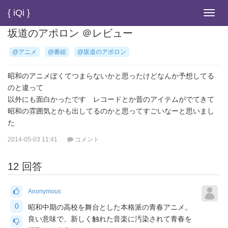
{ iQi }
Toggl
navig
坂道のアポロン ＠レビュー
@アニメ
@番組
@坂道のアポロン
昭和のアニメぽくてつまらないかと思ったけどなんか予想してる
のと違って
以外にも面白かったです レコードとか昔のアイテムがでてきて
昭和の雰囲気とかも出してるのかと思ってすごいなーと思いまし
た
2014-05-03 11:41
コメント
12 回答
Anonymous
0
昭和中期の高校を舞台とした本格派の青春アニメ。
良い意味で、新しく触れた音楽に汚染されて青春を