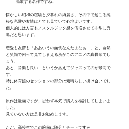
謳歌する名作ですね。
懐かしい昭和の喧騒と夕暮れの綺麗さ、その中で起こる純
粋な恋愛や友情はとても見ていて心地よいです。
個人的には方言もノスタルジック感を倍増させて非常に秀
逸だと思います。
恋愛も友情も「ああいうの面倒なんだよなぁ…」と、自然
と笑顔で困って見てしまえる所がこのアニメの真骨頂でし
ょう。
あと、音楽も良い…というかあえてジャズってのが最高で
す。
特に体育館のセッションの部分は素晴らしい掛け合いでし
た。
原作は漫画ですが、思わず本気で購入を検討してしまいま
した。
見ていない方は是非お勧めします。
ただ、高校生でこの腕前は随分とチートですｗ