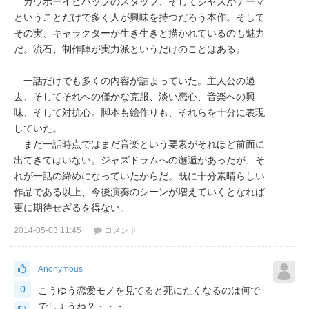
カウボーイビバップのスタッフ、そしてジャズがテーマ
ということだけで多く人が興味を持つだろう本作。そして
その実、キャラクターが生き生きと描かれているのも魅力
だ。流石、制作陣が実力派というだけのことはある。
一話だけでも多くの内容が詰まっていた。主人公の過
去、そしてそれへの僅かな克服、淡い恋心、音楽への興
味、そして対抗心。脚本も絵作りも、それらを十分に表現
していた。
また一話時点ではまだ音楽という要素がそれほど前面に
出てきてはいない。ジャズドラムへの邂逅があったが、そ
れが一話の締めになっていたからだ。既に十分素晴らしい
作品である以上、今後演奏のシーンが増えていくとなれば
更に期待せざるを得ない。
2014-05-03 11:45
コメント
Anonymous
0
こうゆう恋愛モノを見てると死にたくなるのは何で
でしょうね？・・・