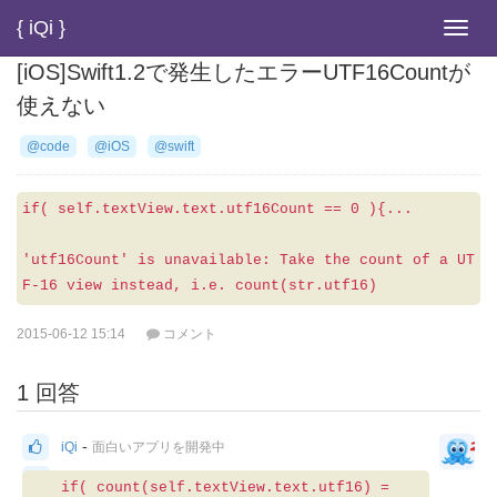
{ iQi }
Toggl
navig
[iOS]Swift1.2で発生したエラーUTF16Countが
使えない
@code
@iOS
@swift
if( self.textView.text.utf16Count == 0 ){...
'utf16Count' is unavailable: Take the count of a UT
F-16 view instead, i.e. count(str.utf16)
2015-06-12 15:14
コメント
1 回答
-
iQi
面白いアプリを開発中
0
if( count(self.textView.text.utf16) =