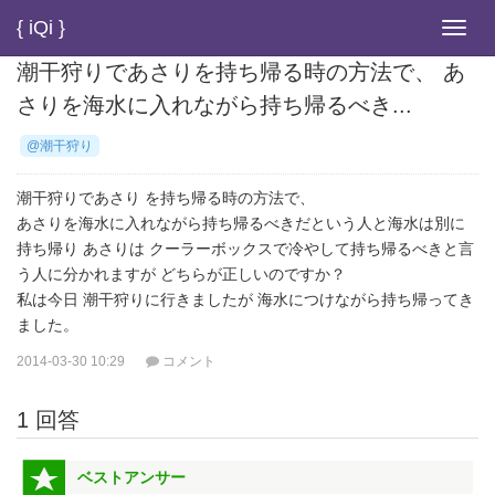
{ iQi }
Toggl
navig
潮干狩りであさりを持ち帰る時の方法で、 あ
さりを海水に入れながら持ち帰るべき...
@潮干狩り
潮干狩りであさり を持ち帰る時の方法で、
あさりを海水に入れながら持ち帰るべきだという人と海水は別に
持ち帰り あさりは クーラーボックスで冷やして持ち帰るべきと言
う人に分かれますが どちらが正しいのですか？
私は今日 潮干狩りに行きましたが 海水につけながら持ち帰ってき
ました。
2014-03-30 10:29
コメント
1 回答
ベストアンサー