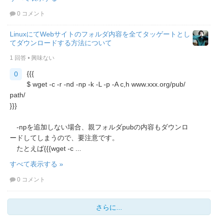
0 コメント
LinuxにてWebサイトのフォルダ内容を全てタッゲートとし
てダウンロードする方法について
1 回答
•
興味ない
{{{
0
$ wget -c -r -nd -np -k -L -p -A c,h www.xxx.org/pub/
path/
}}}
-npを追加しない場合、親フォルダpubの内容もダウンロ
ードしてしまうので、要注意です。
たとえば{{{wget -c ...
すべて表示する »
0 コメント
さらに...