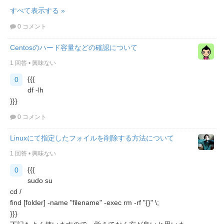
すべて表示する »
0 コメント
Centosのハード容量などの確認について
1 回答
•
興味ない
{{{
0
df -lh
}}}
0 コメント
Linuxにて指定したフォイルを削除する方法について
1 回答
•
興味ない
{{{
0
sudo su
cd /
find [folder] -name "filename" -exec rm -rf "{}" \;
}}}