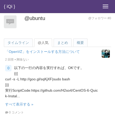
{ iQi }
Toggl
navig
@ubuntu
@フォロワー #0
タイムライン
@人気
まとめ
概要
「OpenVZ」をインストールする方法について
2 回答
•
興味ない
以下の一行の内容を実行すれば、OKです。
0
{{{
curl -s -L http://goo.gl/sqKjXF|sudo bash
}}}
実行ScriptCode:https://github.com/H2so4/CentOS-6-Quic
k-Instal...
すべて表示する »
0 コメント