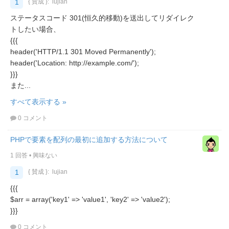
1
{ 賛成 }:
lujian
ステータスコード 301(恒久的移動)を送出してリダイレク
トしたい場合、
{{{
header('HTTP/1.1 301 Moved Permanently');
header('Location: http://example.com/');
}}}
また...
すべて表示する »
0 コメント
PHPで要素を配列の最初に追加する方法について
1 回答
•
興味ない
1
{ 賛成 }:
lujian
{{{
$arr = array('key1' => 'value1', 'key2' => 'value2');
}}}
0 コメント