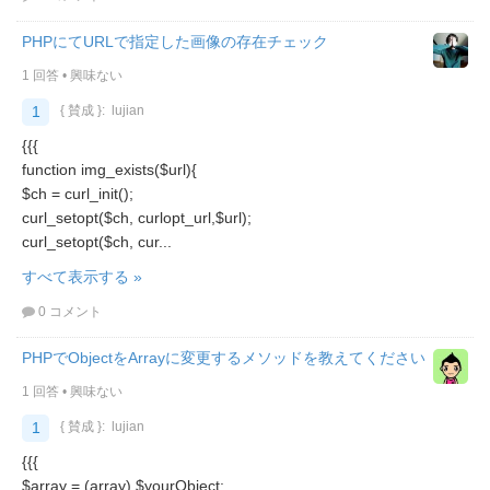
PHPにてURLで指定した画像の存在チェック
1 回答
•
興味ない
1
{ 賛成 }:
lujian
{{{
function img_exists($url){
$ch = curl_init();
curl_setopt($ch, curlopt_url,$url);
curl_setopt($ch, cur...
すべて表示する »
0 コメント
PHPでObjectをArrayに変更するメソッドを教えてください
1 回答
•
興味ない
1
{ 賛成 }:
lujian
{{{
$array = (array) $yourObject;