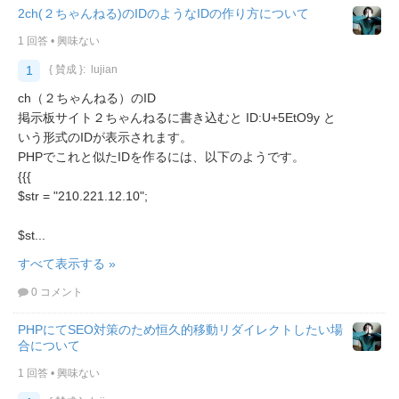
2ch(２ちゃんねる)のIDのようなIDの作り方について
1 回答
•
興味ない
1
{ 賛成 }:
lujian
ch（２ちゃんねる）のID
掲示板サイト２ちゃんねるに書き込むと ID:U+5EtO9y と
いう形式のIDが表示されます。
PHPでこれと似たIDを作るには、以下のようです。
{{{
$str = "210.221.12.10";
$st...
すべて表示する »
0 コメント
PHPにてSEO対策のため恒久的移動リダイレクトしたい場
合について
1 回答
•
興味ない