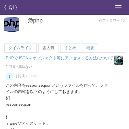
{ iQi }
Toggl
navig
@php
@フォロワー #0
タイムライン
@人気
まとめ
概要
PHPでJSONをオブジェクト毎にアクセスする方法について
2 回答
•
興味ない
1
{ 賛成 }:
Lubo
この内容をresponse.jsonというファイルを作って、ファ
イルの内容を以下のようにしておきます。
{{{
response.json
{
"name":"アイスケット",