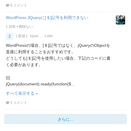
0 コメント
WordPress JQueryに[＄]記号を利用できない
1 回答
•
興味ない
2
{ 賛成 }:
lujian
、
Lubo
WordPressの場合、[＄]記号ではなく、jQueryのObjectを
直接に利用することをおすすめです。
どうしても[＄]記号を使用したい場合、下記のコードに書
く必要があります。
{{{
jQuery(document).ready(function($...
すべて表示する »
1 コメント
さらに...