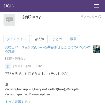
{ iQi }
Toggl
navig
@jQuery
@フォロワー #0
タイムライン
@人気
まとめ
概要
異なるバージョンのjQueryを共存させることについての対
応方法
1 回答
•
興味ない
2
{ 賛成 }:
lujian
、
Lubo
下記方法で、対応できます。（テスト済み）
{{{
<script>jbackup = jQuery.noConflict(true);</script>
<script type='text/javascript' src='h...
すべて表示する »