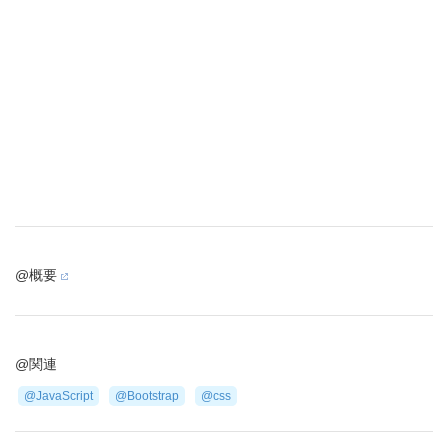
@概要
@関連
@JavaScript
@Bootstrap
@css