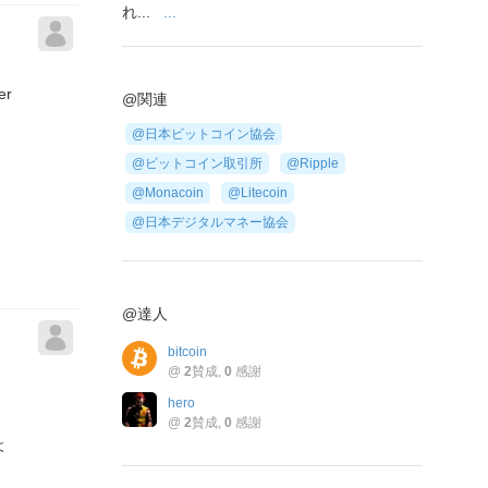
れ...
...
r
@関連
@日本ビットコイン協会
@ビットコイン取引所
@Ripple
@Monacoin
@Litecoin
@日本デジタルマネー協会
@達人
bitcoin
@
2
賛成,
0
感謝
hero
@
2
賛成,
0
感謝
よ