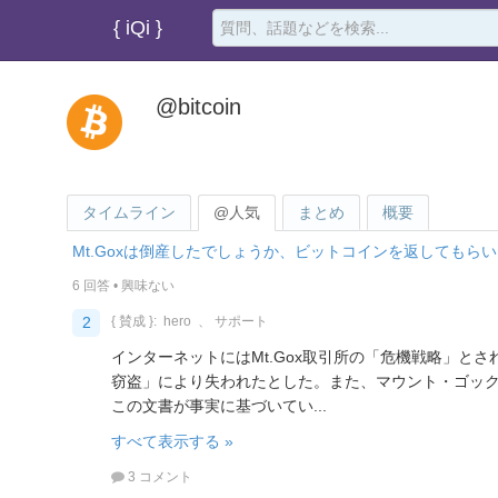
{ iQi }
@bitcoin
タイムライン
@人気
まとめ
概要
Mt.Goxは倒産したでしょうか、ビットコインを返してもら
6 回答
•
興味ない
2
{ 賛成 }:
hero
、
サポート
インターネットにはMt.Gox取引所の「危機戦略」と
窃盗」により失われたとした。また、マウント・ゴッ
この文書が事実に基づいてい...
すべて表示する »
3 コメント