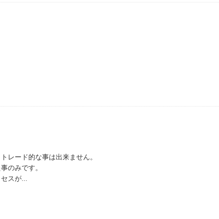
イトレード的な事は出来ません。
た事のみです。
スが...