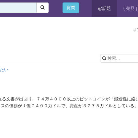
質問
@話題
{ 発見 }
@
いたい
される文書が出回り、７４万４０００以上のビットコインが「鍛造性に絡
クスの債務が１億７４００万ドルで、資産が３２７５万ドルとしている