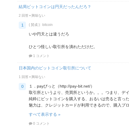
結局ビットコインは円天だったんだろ？
2 回答
•
興味ない
1
{ 賛成 }:
bitcoin
いや円天とは違うだろ
ひとつ怪しい取引所を潰れただけだ。
1 コメント
日本国内のビットコイン取引所について
1 回答
•
興味ない
１．payびっと（http://pay-bit.net/）
0
取引所というより、売買所というか。。。つまり、デ
純粋にビットコインを購入する、おるいは売ると言っ
魅力は、クレジットカードが利用できるので、購入プロセ
すべて表示する »
0 コメント