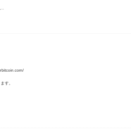
..
tcoin.com/
ります。