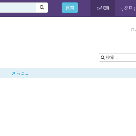
質問
@話題
{ 発見 }
@
さらに...