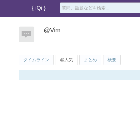
{ iQi }
@Vim
タイムライン
@人気
まとめ
概要