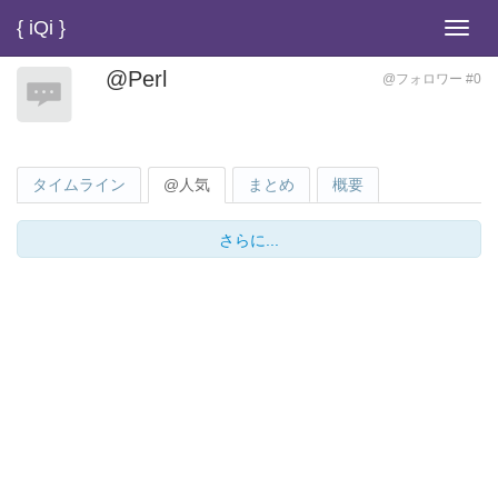
{ iQi }
Toggl
navig
@Perl
@フォロワー #0
タイムライン
@人気
まとめ
概要
さらに...