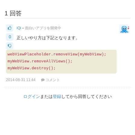
1 回答
-
iQi
面白いアプリを開発中
0
正しいやり方は下記となります。
webViewPlaceholder.removeView(myWebView);
myWebView.removeAllViews();
myWebView.destroy();
2014-08-31 11:44
コメント
ログイン
または
登録
してから回答してください