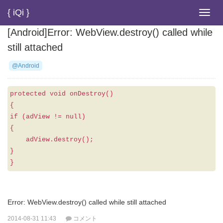
{ iQi }
Toggl
navig
[Android]Error: WebView.destroy() called while
still attached
@Android
protected void onDestroy()
{
if (adView != null)
{
adView.destroy();
}
}
Error: WebView.destroy() called while still attached
2014-08-31 11:43
コメント