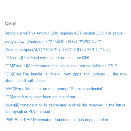
@関連
[Android error]This Android SDK requires ADT version 23.0.0 or above.
Google play（Android）アプリ譲渡（移行）方法について
[Android]Eclipse(ADT)でのエディタの文字化けが発生していた
[iOS error]Undefined symbols for architecture i386
[iOS]Error: 'UIAccelerometer' is unavailable: not available on OS X
[iOS]Error:The bundle is invalid. New apps and updates ... the App
Store ... built with public
[MAC]Error:Run script on mac prompt “Permission denied”
[iOS]error:it may have been optimized out...
[Mysql]Error:extension is deprecated and will be removed in the future:
use mysqli or PDO instead
[PHP]Error:PHP Deprecated: Function split() is deprecated in...