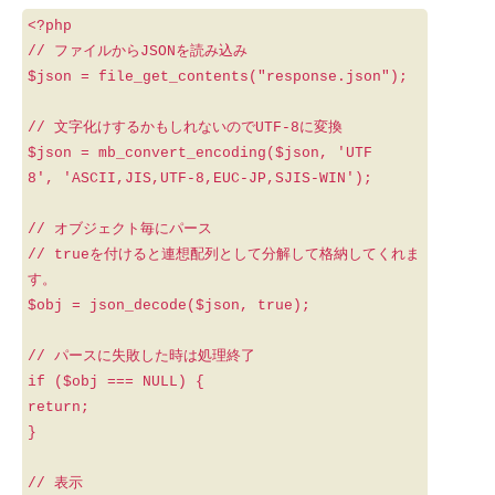
<?php
// ファイルからJSONを読み込み
$json = file_get_contents("response.json");
// 文字化けするかもしれないのでUTF-8に変換
$json = mb_convert_encoding($json, 'UTF
8', 'ASCII,JIS,UTF-8,EUC-JP,SJIS-WIN');
// オブジェクト毎にパース
// trueを付けると連想配列として分解して格納してくれま
す。
$obj = json_decode($json, true);
// パースに失敗した時は処理終了
if ($obj === NULL) {
return;
}
// 表示