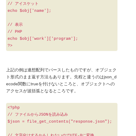
// アイスケット
echo $obj['name'];
// 表示
// PHP
echo $obj['work']['program'];
?>
上記の例は連想配列でパースしたものですが、オブジェク
ト形式のまま返す方法もあります。先程と違うのはjson_d
ecode関数にtrueを付けないところと、オブジェクトへの
アクセスが波括弧となるところです。
<?php
// ファイルからJSONを読み込み
$json = file_get_contents("response.json");
// 文字化けするかもしれないのでUTF-8に変換