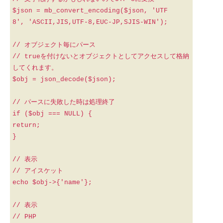
$json = mb_convert_encoding($json, 'UTF
8', 'ASCII,JIS,UTF-8,EUC-JP,SJIS-WIN');
// オブジェクト毎にパース
// trueを付けないとオブジェクトとしてアクセスして格納
してくれます。
$obj = json_decode($json);
// パースに失敗した時は処理終了
if ($obj === NULL) {
return;
}
// 表示
// アイスケット
echo $obj->{'name'};
// 表示
// PHP