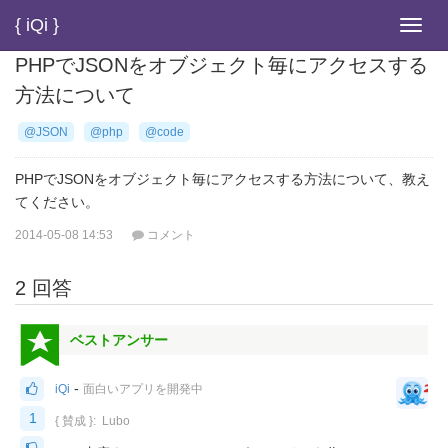
{ iQi }
Toggl
navig
PHPでJSONをオブジェクト毎にアクセスする
方法について
@JSON
@php
@code
PHPでJSONをオブジェクト毎にアクセスする方法について、教え
てください。
2014-05-08 14:53
コメント
2 回答
ベストアンサー
-
iQi
面白いアプリを開発中
1
{ 賛成 }:
Lubo