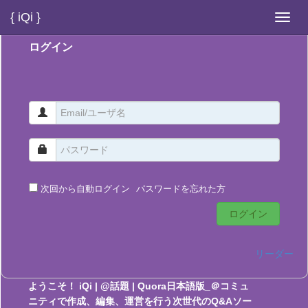
{ iQi }
Toggl
navig
ログイン
次回から自動ログイン
パスワードを忘れた方
ログイン
リーダー
ようこそ！ iQi | @話題 | Quora日本語版_＠コミュ
ニティで作成、編集、運営を行う次世代のQ&Aソー